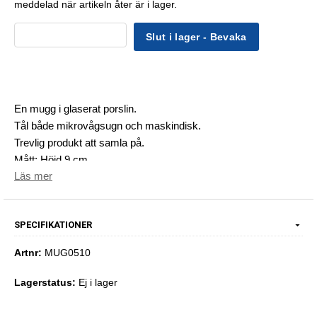
meddelad när artikeln åter är i lager.
Slut i lager - Bevaka
En mugg i glaserat porslin.
Tål både mikrovågsugn och maskindisk.
Trevlig produkt att samla på.
Mått: Höjd 9 cm
Läs mer
SPECIFIKATIONER
Artnr:
MUG0510
Lagerstatus:
Ej i lager