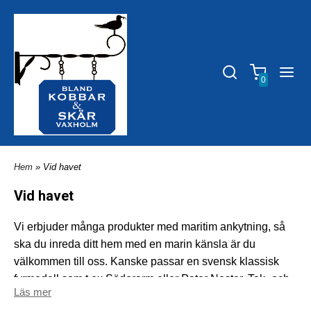
0
Hem
» Vid havet
Vid havet
Vi erbjuder många produkter med maritim ankytning, så
ska du inreda ditt hem med en marin känsla är du
välkommen till oss. Kanske passar en svensk klassisk
fyrmodell som t ex Söderarm eller Pater Noster. Tak- och
Läs mer
bordslampor i flera modeller. Här finns även gamla och