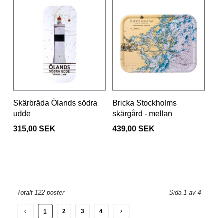
Skärbräda Ölands södra
Bricka Stockholms
udde
skärgård - mellan
315,00 SEK
439,00 SEK
Totalt 122 poster
Sida 1 av 4
2
3
4
1