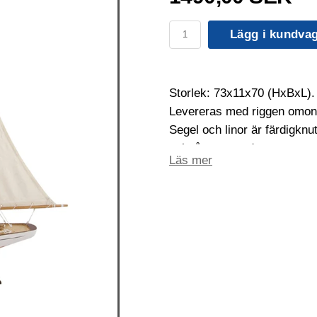
Lägg i kundva
Storlek: 73x11x70 (HxBxL).
Levereras med riggen omon
Segel och linor är färdigkn
också monterade.
Läs mer
Återstår att sätta i masten i