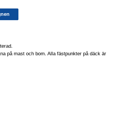
gnen
terad.
utna på mast och bom. Alla fästpunkter på däck är
 ett förborrat hål och fästa segel och linor.