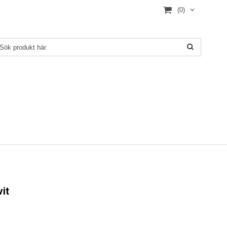
(0)
it