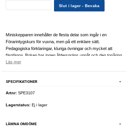
Slut i lager - Bevaka
Miniskepparen innehåller de flesta delar som ingår i en
Förarintygskurs för vuxna, men på ett enklare sätt.
Pedagogiska förklaringar, kluriga övningar och mycket att
färglägga. Boken har ingen åldersgräns uppåt och den tonåring
Läs mer
eller vuxen, som kommer till en Navigationskurs med de här
kunskaperna i bagaget ligger många sjömil före sina
kurskamrater.
SPECIFIKATIONER
Artnr:
SPE3107
Lagerstatus:
Ej i lager
LÄMNA OMDÖME