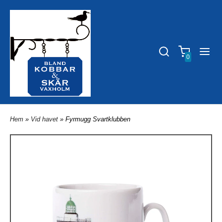
0
Hem
»
Vid havet
» Fyrmugg Svartklubben