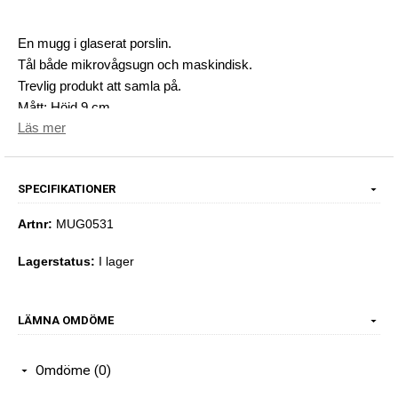
En mugg i glaserat porslin.
Tål både mikrovågsugn och maskindisk.
Trevlig produkt att samla på.
Mått: Höjd 9 cm
Läs mer
SPECIFIKATIONER
Artnr:
MUG0531
Lagerstatus:
I lager
LÄMNA OMDÖME
Omdöme (0)