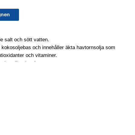
gnen
e salt och sött vatten.
h kokosoljebas och innehåller äkta havtornsolja som
antioxidanter och vitaminer.
boden eller duschen.