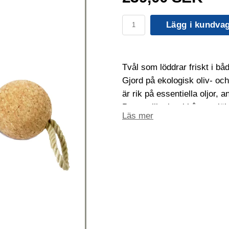
Lägg i kundva
Tvål som löddrar friskt i båd
Gjord på ekologisk oliv- oc
är rik på essentiella oljor, 
Passar lika bra i båten, sjö
Läs mer
Tvålvikt 180 gram