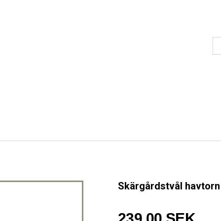
Skärgårdstvål havtor
239,00 SEK