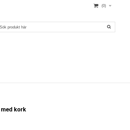
(0)
n med kork