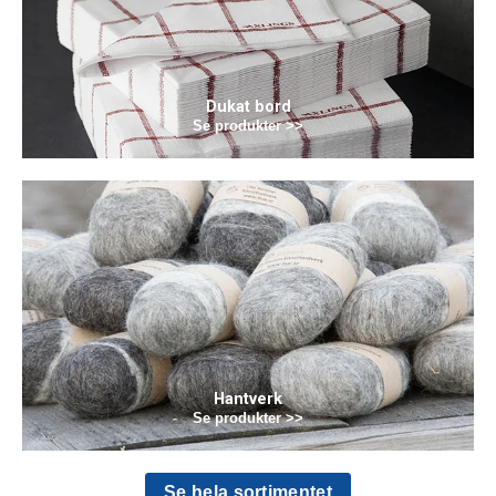
Dukat bord
Se produkter >>
Hantverk
Se produkter >>
Se hela sortimentet