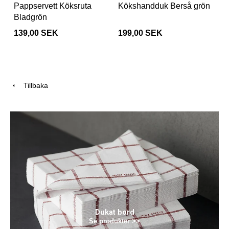
Pappservett Köksruta
Kökshandduk Berså grön
Bladgrön
139,00 SEK
199,00 SEK
Tillbaka
Dukat bord
Se produkter >>