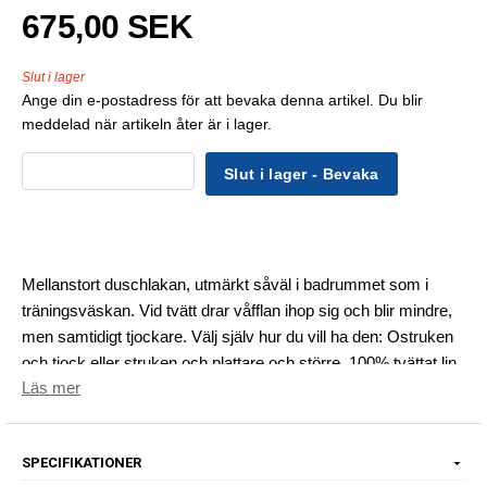
675,00 SEK
Slut i lager
Ange din e-postadress för att bevaka denna artikel. Du blir
meddelad när artikeln åter är i lager.
Slut i lager - Bevaka
Mellanstort duschlakan, utmärkt såväl i badrummet som i
träningsväskan. Vid tvätt drar våfflan ihop sig och blir mindre,
men samtidigt tjockare. Välj själv hur du vill ha den: Ostruken
och tjock eller struken och plattare och större. 100% tvättat lin,
Läs mer
70x140 cm.
SPECIFIKATIONER