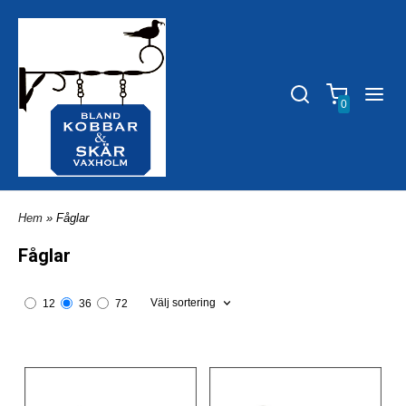
0
Hem
» Fåglar
Fåglar
Välj sortering
12
36
72